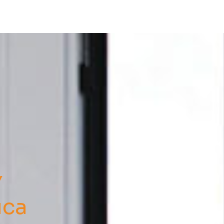
a
Y
ica