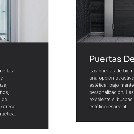
Puertas De
ue las
Las puertas de hierr
 y
una opción atractiva
eza,
estética, bajo mante
eños,
personalización. La
s de
excelente si buscas 
e ofrece
estético especial.
rgética.